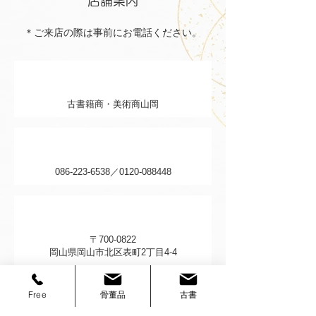
​店舗案内
＊ご来店の際は事前にお電話ください。
店名
古書籍商・美術商山岡
電話番号
086-223-6538
／0120-088448
住所
〒700-0822
岡山県岡山市北区表町2丁目4-4
受付時間
Free
骨董品
古書