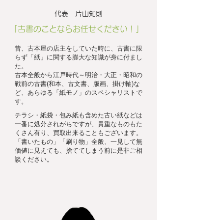
代表 片山知則
「古書のことならお任せください！」
昔、古本屋の店主をしていた時に、古書に限
らず「紙」に関する膨大な知識が身に付まし
た。
古本全般から江戸時代～明治・大正・昭和の
戦前の古書(和本、古文書、版画、掛け軸)な
ど、あらゆる「紙モノ」のスペシャリストで
す。
チラシ・紙袋・包み紙も含めた古い紙などは
一番に処分されがちですが、貴重なものもた
くさん有り、買取出来ることもございます。
「書いたもの」「刷り物」全般、一見して無
価値に見えても、捨ててしまう前に是非ご相
談ください。